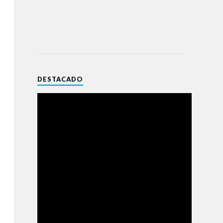
DESTACADO