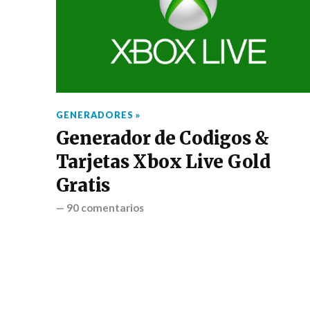
GENERADORES »
Generador de Codigos &
Tarjetas Xbox Live Gold
Gratis
—
90 comentarios